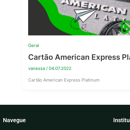
Geral
Cartão American Express P
vanessa
/
04.07.2022
Cartão American Express Platinum
Navegue
Instit