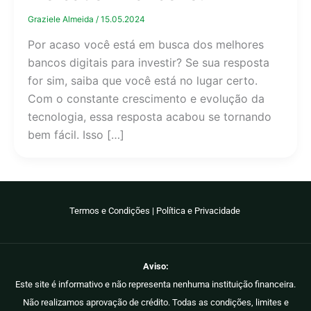
Graziele Almeida
/
15.05.2024
Por acaso você está em busca dos melhores
bancos digitais para investir? Se sua resposta
for sim, saiba que você está no lugar certo.
Com o constante crescimento e evolução da
tecnologia, essa resposta acabou se tornando
bem fácil. Isso […]
Termos e Condições
|
Política e Privacidade
Aviso:
Este site é informativo e não representa nenhuma instituição financeira.
Não realizamos aprovação de crédito. Todas as condições, limites e