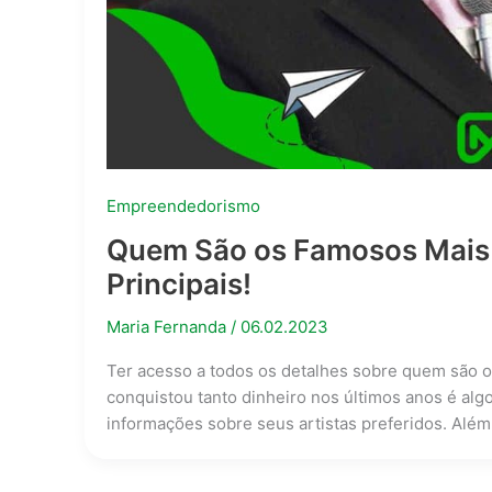
Empreendedorismo
Quem São os Famosos Mais R
Principais!
Maria Fernanda
/
06.02.2023
Ter acesso a todos os detalhes sobre quem são o
conquistou tanto dinheiro nos últimos anos é al
informações sobre seus artistas preferidos. Além