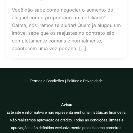
Você não sabe como negociar o aumento do
aluguel com o proprietário ou mobiliária?
Calma, nós iremos te ajudar! Quem já alugou um
imóvel sabe que os reajustes no contrato são
completamente comuns e normalmente,
acontecem uma vez por ano. […]
Termos e Condições
|
Política e Privacidade
Aviso:
Este site é informativo e não representa nenhuma instituição financeira.
Não realizamos aprovação de crédito. Todas as condições, limites e
aprovações são definidos exclusivamente pelos bancos parceiros.