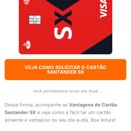
VEJA COMO SOLICITAR O CARTÃO
SANTANDER SX
Você permanecerá nesse site Atual
Dessa forma, acompanhe as
Vantagens do Cartão
Santander SX
e veja como é fácil ter um cartão
atraente e vantajoso no seu dia-a-dia. Boa leitura!