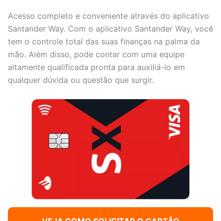
Acesso completo e conveniente através do aplicativo
Santander Way. Com o aplicativo Santander Way, você
tem o controle total das suas finanças na palma da
mão. Além disso, pode contar com uma equipe
altamente qualificada pronta para auxiliá-lo em
qualquer dúvida ou questão que surgir.
VEJA COMO SOLICITAR O CARTÃO