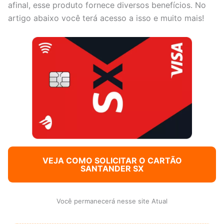
afinal, esse produto fornece diversos benefícios. No
artigo abaixo você terá acesso a isso e muito mais!
VEJA COMO SOLICITAR O CARTÃO
SANTANDER SX
Você permanecerá nesse site Atual