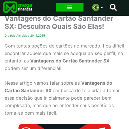
Ir
para
Vantagens do Cartão Santander
o
SX: Descubra Quais São Elas!
conteúdo
Graziele Almeida
/
20.11.2025
Com tantas opções de cartões no mercado, fica difícil
encontrar aquele que mais se adequa ao seu perfil, no
entanto, as
Vantagens do Cartão Santander SX
podem ser um diferencial!
Nesse artigo vamos falar sobre as
Vantagens do
Cartão Santander SX
em busca de te ajudar a tomar
essa decisão que inicialmente pode parecer bem
complicada, mas que ao entender seus benefícios
torna-se bem mais fácil.