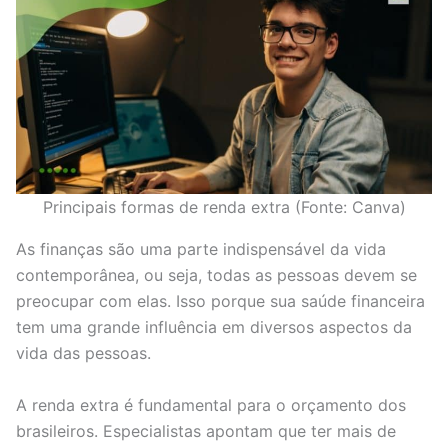
Principais formas de renda extra (Fonte: Canva)
As finanças são uma parte indispensável da vida
contemporânea, ou seja, todas as pessoas devem se
preocupar com elas. Isso porque sua saúde financeira
tem uma grande influência em diversos aspectos da
vida das pessoas.
A renda extra é fundamental para o orçamento dos
brasileiros. Especialistas apontam que ter mais de