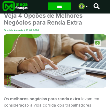
Ir
para
Veja 4 Opções de Melhores
o
Negócios para Renda Extra
conteúdo
Graziele Almeida
/
12.02.2026
Os
melhores negócios para renda extra
levam em
consideração a vida corrida dos trabalhadores