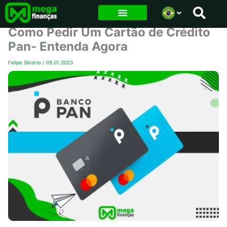
Ir
para
Como Pedir Um Cartão de Crédito
o
Pan- Entenda Agora
conteúdo
Felipe Silvério
/
09.01.2023