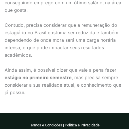
conseguindo emprego com um ótimo salário, na área
que gosta.
Contudo, precisa considerar que a remuneração do
estagiário no Brasil costuma ser reduzida e também
dependendo de onde mora será uma carga horária
intensa, o que pode impactar seus resultados
acadêmicos.
Ainda assim, é possível dizer que vale a pena fazer
estágio no primeiro semestre
, mas precisa sempre
considerar a sua realidade atual, e conhecimento que
já possui.
Termos e Condições
|
Política e Privacidade