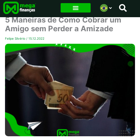
Ir
para
5 Maneiras de Como Cobrar um
o
Amigo sem Perder a Amizade
conteúdo
Felipe Silvério
/
15.12.2022