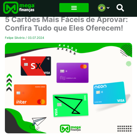
Ir
para
5 Cartões Mais Fáceis de Aprovar:
o
Confira Tudo que Eles Oferecem!
conteúdo
Felipe Silvério
/
03.07.2024