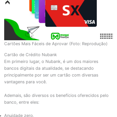
Cartões Mais Fáceis de Aprovar (Foto: Reprodução)
Cartão de Crédito Nubank
Em primeiro lugar, o Nubank, é um dos maiores
bancos digitais da atualidade, se destacando
principalmente por ser um cartão com diversas
vantagens para você.
Ademais, são diversos os benefícios oferecidos pelo
banco, entre eles:
Anuidade zero,