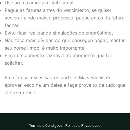
Use ao máximo seu limite atual,
Pague as faturas antes do vencimento, se quiser
acelerar ainda mais o processo, pague antes da fatura
fechar,
Evite ficar realizando simulações de empréstimo,
Não faça mais dívidas do que consegue pagar, manter
seu nome limpo, é muito importante,
Peça um aumento razoável, no momento que for
solicitar.
Em síntese, esses são os cartões Mais Fáceis de
aprovar, escolha um deles e faça proveito de tudo que
ele te oferece.
Termos e Condições
|
Política e Privacidade