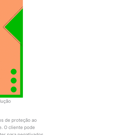
dução
os de proteção ao
. O cliente pode
nter para negativados,