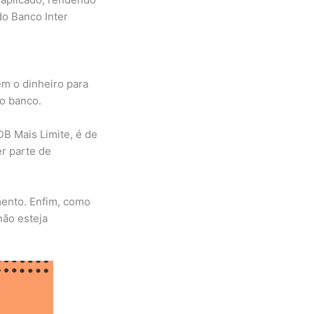
o Banco Inter
em o dinheiro para
 o banco.
DB Mais Limite, é de
er parte de
mento. Enfim, como
não esteja