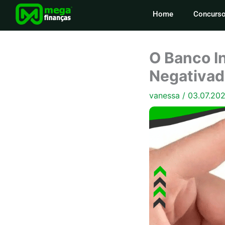
Ir
Home
Concurs
para
o
conteúdo
O Banco In
Negativad
vanessa
/
03.07.20