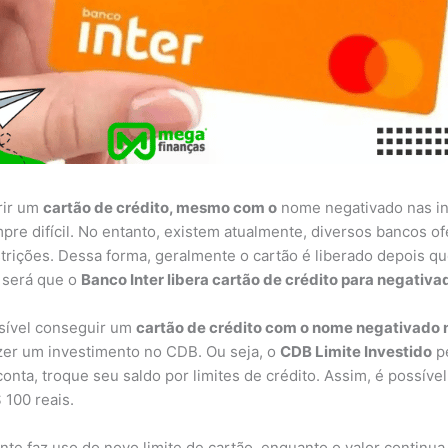
rir um
cartão de crédito, mesmo com o
nome negativado nas in
pre difícil. No entanto, existem atualmente, diversos bancos o
trições. Dessa forma, geralmente o cartão é liberado depois qu
 será que o
Banco Inter libera cartão de crédito para negativa
ssível conseguir um
cartão de crédito com o nome negativado 
azer um investimento no CDB. Ou seja, o
CDB Limite Investido
pe
onta, troque seu saldo por limites de crédito. Assim, é possível
 100 reais.
nte faz uso do novo limite de cartão, enquanto o valor continu