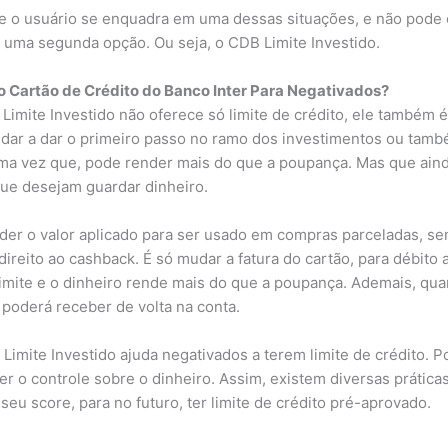
e o usuário se enquadra em uma dessas situações, e não pode
á uma segunda opção. Ou seja, o CDB Limite Investido.
 o Cartão de Crédito do Banco Inter Para Negativados?
Limite Investido não oferece só limite de crédito, ele também 
udar a dar o primeiro passo no ramo dos investimentos ou tamb
Uma vez que, pode render mais do que a poupança. Mas que aind
que desejam guardar dinheiro.
der o valor aplicado para ser usado em compras parceladas, se
reito ao cashback. É só mudar a fatura do cartão, para débito 
imite e o dinheiro rende mais do que a poupança. Ademais, quan
 poderá receber de volta na conta.
Limite Investido ajuda negativados a terem limite de crédito. 
er o controle sobre o dinheiro. Assim, existem diversas prática
seu score, para no futuro, ter limite de crédito pré-aprovado.