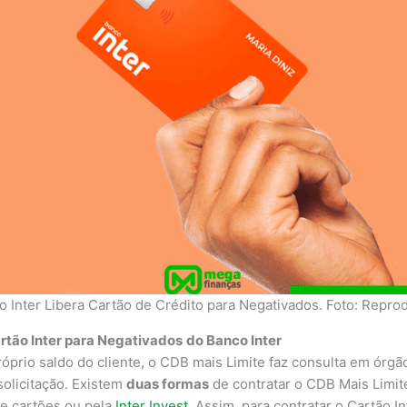
o Inter Libera Cartão de Crédito para Negativados. Foto: Repro
rtão Inter para Negativados
do Banco Inter
óprio saldo do cliente, o CDB mais Limite faz consulta em órgã
 solicitação. Existem
duas formas
de contratar o CDB Mais Limite
de cartões ou pela
Inter Invest
. Assim, para contratar o Cartão I