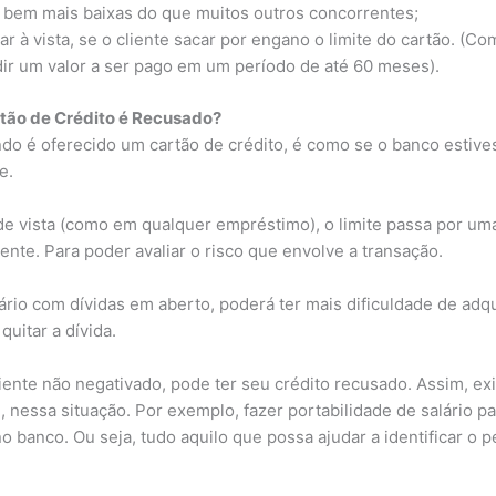
o bem mais baixas do que muitos outros concorrentes;
r à vista, se o cliente sacar por engano o limite do cartão. (Co
dir um valor a ser pago em um período de até 60 meses).
rtão de Crédito é Recusado?
ando é oferecido um cartão de crédito, é como se o banco esti
e.
 vista (como em qualquer empréstimo), o limite passa por uma 
nte. Para poder avaliar o risco que envolve a transação.
io com dívidas em aberto, poderá ter mais dificuldade de adqui
uitar a dívida.
nte não negativado, pode ter seu crédito recusado. Assim, e
, nessa situação. Por exemplo, fazer portabilidade de salário para
 banco. Ou seja, tudo aquilo que possa ajudar a identificar o p