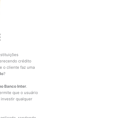
stituições
ferecendo crédito
e o cliente faz uma
do
?
no Banco Inter
.
rmite que o usuário
 investir qualquer
a aplicado, rendendo